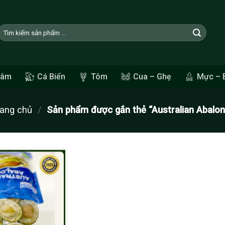
Tìm
kiếm:
Sâm
Cá Biển
Tôm
Cua – Ghẹ
Mực – 
rang chủ
/
Sản phẩm được gắn thẻ “Australian Abalon