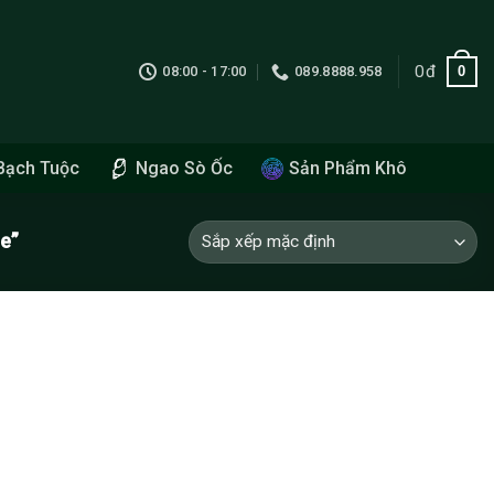
0
đ
0
08:00 - 17:00
089.8888.958
Bạch Tuộc
Ngao Sò Ốc
Sản Phẩm Khô
e”