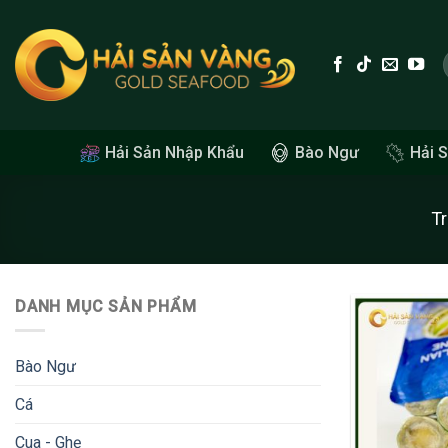
Skip
to
content
Hải Sản Nhập Khẩu
Bào Ngư
Hải 
T
DANH MỤC SẢN PHẨM
Bào Ngư
Cá
Cua - Ghẹ