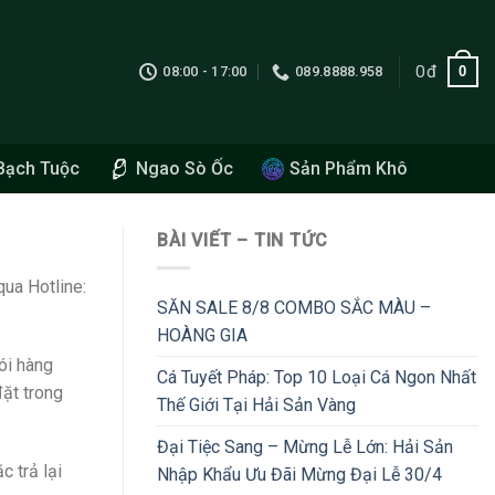
0
đ
0
08:00 - 17:00
089.8888.958
Bạch Tuộc
Ngao Sò Ốc
Sản Phẩm Khô
BÀI VIẾT – TIN TỨC
ua Hotline:
SĂN SALE 8/8 COMBO SẮC MÀU –
HOÀNG GIA
ói hàng
Cá Tuyết Pháp: Top 10 Loại Cá Ngon Nhất
ặt trong
Thế Giới Tại Hải Sản Vàng
Đại Tiệc Sang – Mừng Lễ Lớn: Hải Sản
 trả lại
Nhập Khẩu Ưu Đãi Mừng Đại Lễ 30/4