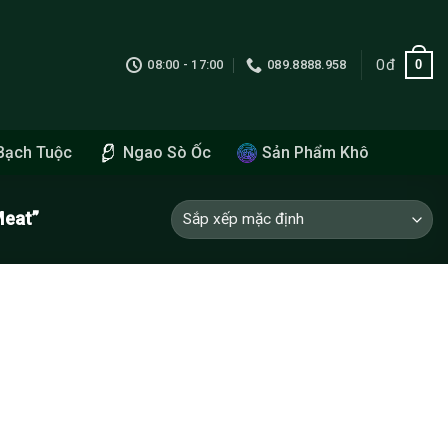
0
đ
0
08:00 - 17:00
089.8888.958
Bạch Tuộc
Ngao Sò Ốc
Sản Phẩm Khô
Meat”