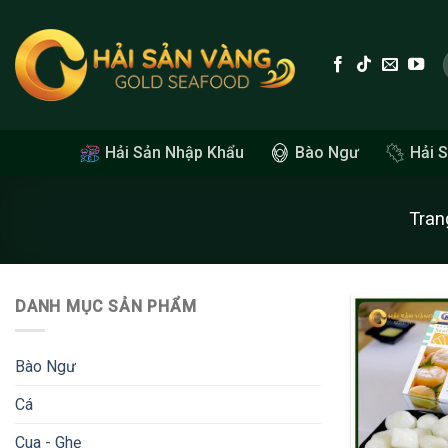
Skip
to
content
Hải Sản Nhập Khẩu
Bào Ngư
Hải 
Tran
DANH MỤC SẢN PHẨM
Bào Ngư
Cá
Cua - Ghẹ