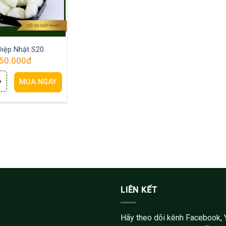
Điệp Nhật S20
50.000
đ
ỏ
MUA NGAY
LIÊN KẾT
Hãy theo dõi kênh Facebook, 