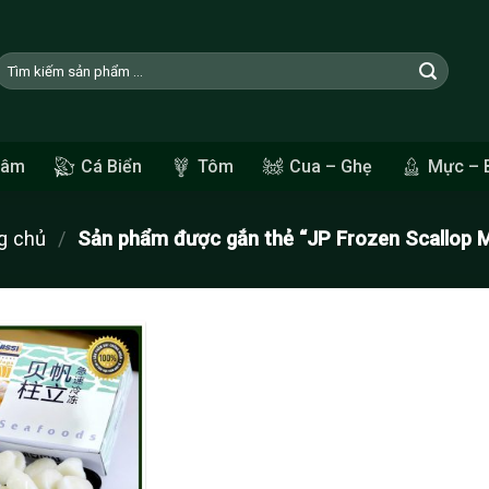
Tìm
kiếm:
Sâm
Cá Biển
Tôm
Cua – Ghẹ
Mực – 
g chủ
/
Sản phẩm được gắn thẻ “JP Frozen Scallop 