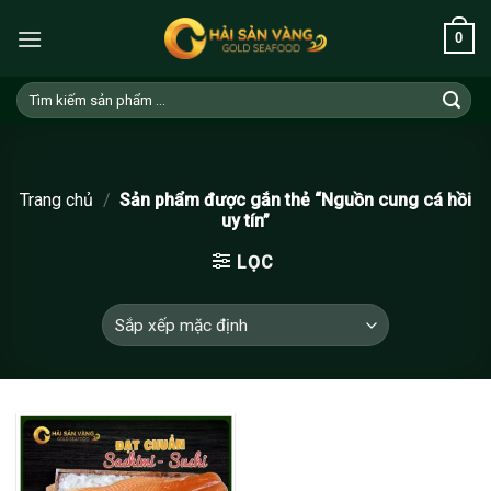
Skip
0
to
content
Tìm
kiếm:
Trang chủ
/
Sản phẩm được gắn thẻ “Nguồn cung cá hồi
uy tín”
LỌC