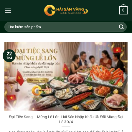
Skip
0
to
content
Tìm
kiếm:
22
Th4
Đại Tiệc Sang – Mừng Lễ Lớn: Hải Sản Nhập Khẩu Ưu Đãi Mừng Đại
Lễ 30/4
Bạn đang phân vân “Lễ này ăn gì?” hay làm sao để chuẩn bị một [...]