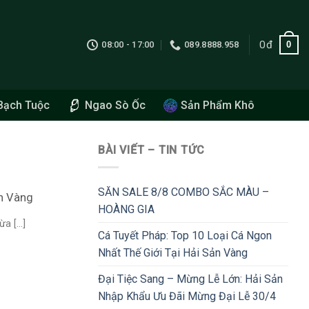
0
đ
0
08:00 - 17:00
089.8888.958
Bạch Tuộc
Ngao Sò Ốc
Sản Phẩm Khô
BÀI VIẾT – TIN TỨC
SĂN SALE 8/8 COMBO SẮC MÀU –
ản Vàng
HOÀNG GIA
 [...]
Cá Tuyết Pháp: Top 10 Loại Cá Ngon
Nhất Thế Giới Tại Hải Sản Vàng
Đại Tiệc Sang – Mừng Lễ Lớn: Hải Sản
Nhập Khẩu Ưu Đãi Mừng Đại Lễ 30/4