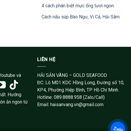
4 cách phân biệt mực ống tươi ngon.
Cách nấu súp Bào Ngư, Vi Cá, Hải Sâm
LIÊN HỆ
Youtube và
HẢI SẢN VÀNG – GOLD SEAFOOD
ĐC: Lô M01 KDC Hồng Long, Đường số 10,
KP4, Phường Hiệp Bình, TP Hồ Chí Minh.
hất. Hướng
Hotline: 089.8888.958 (Zalo/Call)
món ăn ngon từ
Email: haisanvang.vn@gmail.com
Zalo