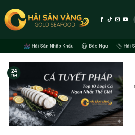
Skip
to
content
Hải Sản Nhập Khẩu
Bào Ngư
Hải 
24
Th4